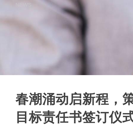
NEWS
春潮涌动启新程，
目标责任书签订仪