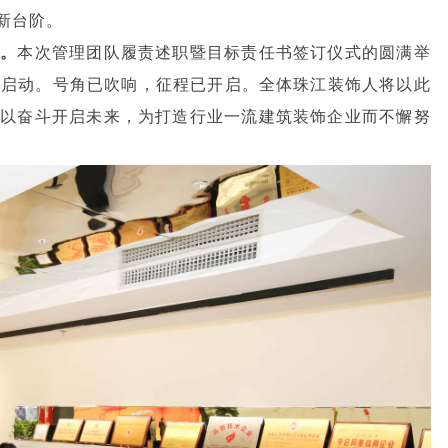
新台阶。
鞭。
本次管理团队履责述职暨目标责任书签订仪式的圆满举
全面启动。号角已吹响，征程已开启。全体珠江装饰人将以此
，以奋斗开启未来，为打造行业一流建筑装饰企业而不懈努