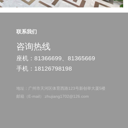
联系我们
咨询热线
座机：81366699、81365669
手机：18126798198
地址：广州市天河区体育西路123号新创举大厦5楼
邮箱（E-mail）:zhujiang1702@126.com