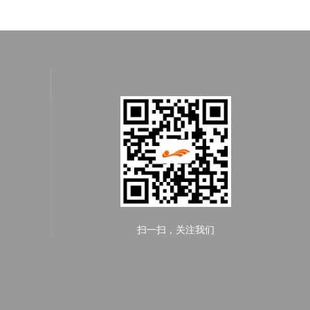
扫一扫，关注我们