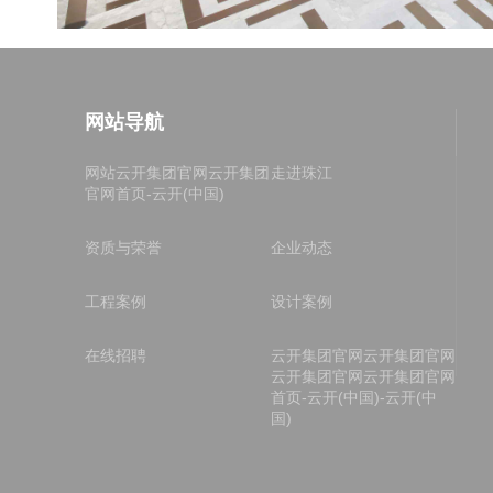
网站导航
网站云开集团官网云开集团
走进珠江
官网首页-云开(中国)
资质与荣誉
企业动态
工程案例
设计案例
在线招聘
云开集团官网云开集团官网
云开集团官网云开集团官网
首页-云开(中国)-云开(中
国)