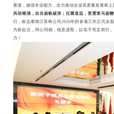
赛道，做强专业能力，全力推动企业高质量发展再上
风劲潮涌，自当扬帆破浪；任重道远，更需策马扬
行，标志着珠江装饰公司2026年的各项工作正式
为新起点，同心同德，锐意进取，以实干笃定前行
力！