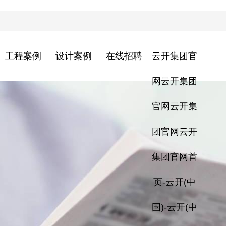
工程案例
设计案例
在线招聘
云开集团官
网云开集团
官网云开集
团官网云开
集团官网首
页-云开(中
国)-云开(中