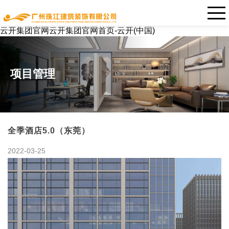
云开集团官网云开集团官网首页-云开(中国)
项目管理
全季酒店5.0（东莞）
2022-03-25