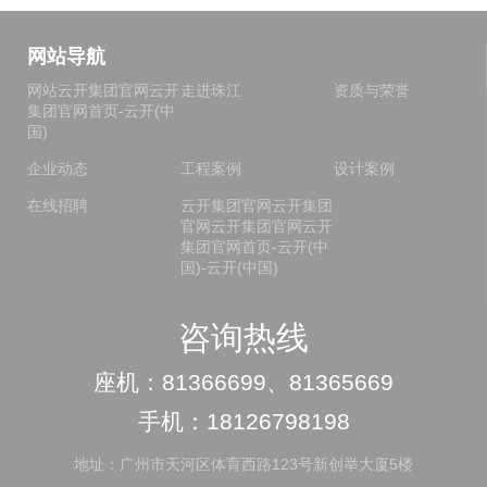
网站导航
网站云开集团官网云开
走进珠江
资质与荣誉
集团官网首页-云开(中
国)
企业动态
工程案例
设计案例
在线招聘
云开集团官网云开集团
官网云开集团官网云开
集团官网首页-云开(中
国)-云开(中国)
咨询热线
座机：81366699、81365669
手机：18126798198
地址：广州市天河区体育西路123号新创举大厦5楼